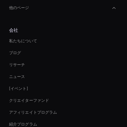
他のページ
AI ビデオ字幕ジェネレーター
会社
Ai Avatar Live Chat
私たちについて
音声をビデオに変換
ブログ
AI ビデオ背景リムーバー
リサーチ
Hologram Avatar
ニュース
eコマームの売り上げを即座に増やす
[イベント]
Virtual Assistant For Business
クリエイターファンド
Holographic Avatar For Retail Stores
アフィリエイトプログラム
紹介プログラム