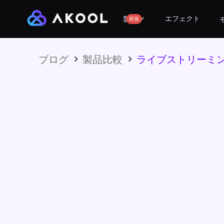
エフェクト
製品
新規
ブログ
製品比較
ライブストリーミン