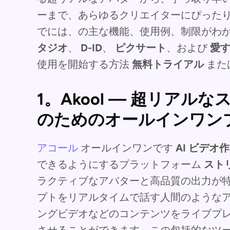
ーまで、あらゆるクリエイターにぴった
でには、の主な機能、使用例、制限がわ
タジオ
、
D-ID
、
ピクサート
、および
愛
使用を開始する方法
無料トライアル
また
1。Akool — 超リア
のためのオールインワン
アコール
オールインワンです
AI ビデオ
できるようにするプラットフォーム
スト
ラクティブなアバターと高品質の出力が特徴
プトをリアルタイムで話す人間のような
ングビデオなどのコンテンツをライブプ