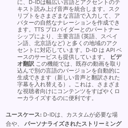
に、D-IDは幅広い言語とアクセントのテ
キスト読み上げ音声を統合します。スク
リプトをさまざまな言語で入力して、ア
バターの自然なナレーションを作成でき
ます。TTS プロバイダーとのパートナー
シップにより、主要言語 (英語、スペイ
ン語、北京語など) と多くの地域のアク
セントに対応しています。D-ID は API ベ
ースのサービスも提供しています。
ビデ
オ翻訳
この機能では、既存の動画を取り
込んで別の言語のバージョンを自動的に
生成できます（新しい音声と翻訳された
字幕を入れ替える）。これは、さまざま
な視聴者向けにコンテンツをすばやくロ
ーカライズするのに便利です。
ユースケース:
D-IDは、カスタムが必要な場
合や、
パーソナライズされたストリーミング