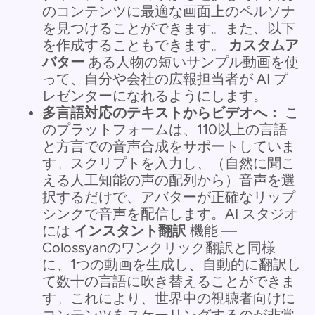
のコンテンツに最適な画面上のペルソナ
を見つけることができます。また、以下
を作成することもできます。
カスタムア
バター
ある人物の短いサンプル動画を使
って、自分や会社の広報担当者が AI プ
レゼンターになれるようにします。
多言語対応のテキストからビデオへ：
こ
のプラットフォームは、110以上の言語
と方言での音声合成をサポートしていま
す。スクリプトを入力し、（自然に聞こ
える人工知能の声の配列から）音声を選
択するだけで、アバターが正確なリップ
シンクで音声を配信します。AI スタジオ
には
インスタント翻訳
機能 —
Colossyanのワンクリック翻訳と同様
に、1つの動画を生成し、自動的に翻訳し
て数十の言語に吹き替えることができま
す。これにより、世界中の視聴者向けに
コンテンツをスケーリングするのが非常