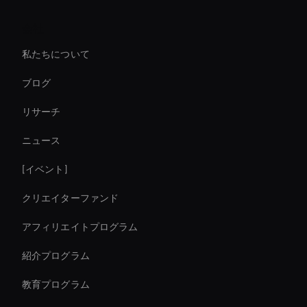
Agentic Ai For Customer Support
会社
Autonomous Ai Avatar
私たちについて
Ai-Powered Digital Assistant
ブログ
Interactive Product Demo Ai
リサーチ
Video Conferencing Ai
ニュース
Smart Ai Avatar
[イベント]
Ai Avatar In Retail
クリエイターファンド
Entertainment Ai Avatar
アフィリエイトプログラム
紹介プログラム
教育プログラム