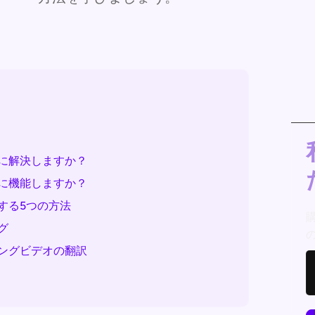
に解決しますか？
に機能しますか？
する5つの方法
グ
ングビデオの翻訳
？