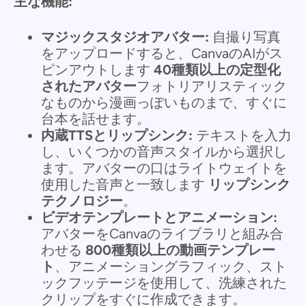
主な機能:
マジックスタジオアバター:
自撮り写真
をアップロードすると、CanvaのAIがス
ピンアウトします
40種類以上の定型化
されたアバター
フォトリアリスティック
なものから漫画っぽいものまで、すぐに
台本を話せます。
内蔵TTSとリップシンク:
テキストを入力
し、いくつかの音声スタイルから選択し
ます。アバターの口はライトウェイトを
使用した音声と一致します
リップシンク
テクノロジー
。
ビデオテンプレートとアニメーション:
アバターをCanvaのライブラリと組み合
わせる
800種類以上の動画テンプレー
ト
、アニメーショングラフィック、スト
ックフッテージを使用して、洗練された
クリップをすぐに作成できます。