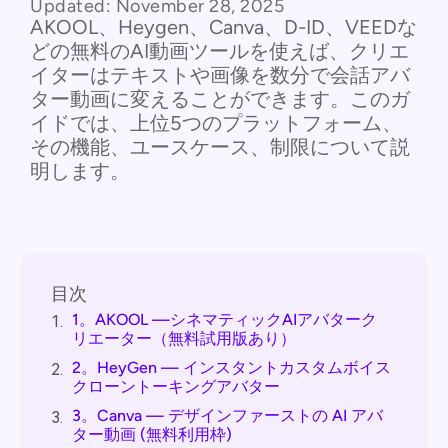
Updated:
November 28, 2025
AKOOL、Heygen、Canva、D-ID、VEEDな
どの無料のAI動画ツールを使えば、クリエ
イターはテキストや画像を数分で会話アバ
ター動画に変えることができます。このガ
イドでは、上位5つのプラットフォーム、
その機能、ユースケース、制限について説
明します。
目次
1。AKOOL —シネマティックAIアバターク
1.
リエーター（無料試用版あり）
2。HeyGen — インスタントカスタムボイス
2.
クローントーキングアバター
3。Canva — デザインファーストの AI アバ
3.
ター動画 (無料利用枠)