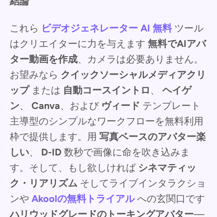
結論
これら
ビデオジェネレーター AI 無料
ツール
はクリエイターに力を与えます
無料でAIアバ
ター動画を作成
、カメラは必要ありません。
お望みなら
クイックソーシャルメディアクリ
ップ
または
自動コースイントロ
、
ヘイゲ
ン
、
Canva
、および
ヴィード
テンプレート
主導型のシンプルなワークフローを無料利用
枠で提供します。用
写真ベースのアバター楽
しい
、
D-ID
数秒で画像に命を吹き込みま
す。そして、もし欲しければ
シネマティッ
ク・リアリズム
そしてライブインタラクショ
ンや
Akoolの無料トライアル
への玄関口です
ハリウッドグレードのトーキングアバター
—