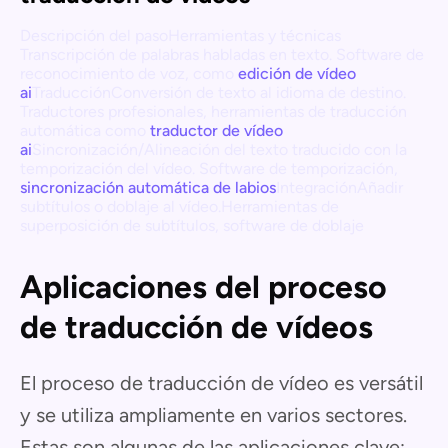
Descripción del pasoHerramientas y técnicas
Transcripción de palabras habladas en texto. Software de
reconocimiento de voz, como
edición de vídeo
ai
TraducciónConversión de texto al idioma de destino.
Traductores profesionales, herramientas de traducción
automática como
traductor de vídeo
ai
Sincronización/Alineación del texto traducido con la
temporización del vídeo. Software de temporización,
sincronización automática de labios
IntegraciónAñadir
subtítulos o doblaje al vídeo.Herramientas de
superposición de subtítulos, software de doblaje
Aplicaciones del proceso
de traducción de vídeos
El proceso de traducción de vídeo es versátil
y se utiliza ampliamente en varios sectores.
Estas son algunas de las aplicaciones clave: