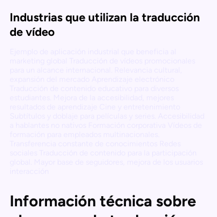
Industrias que utilizan la traducción
de vídeo
Ejemplo de aplicación industrial que beneficia al
marketing global Traducción de vídeos promocionales
para un alcance internacional. Relevancia cultural,
expansión del mercado Aprendizaje electrónico
Traducción de contenido educativo para diversos
estudiantes. Mejora de la accesibilidad, mejores
resultados de aprendizaje Cine y entretenimiento
Subtítulos y doblaje para películas y series. Accesibilidad
a hablantes no nativos Formación corporativa Vídeos de
formación para empleados multinacionales.
Transferencia constante de conocimientos Redes
sociales Traducción de contenido para la participación
global. Mayor base de seguidores, mejora de los usuarios
interacción
Información técnica sobre