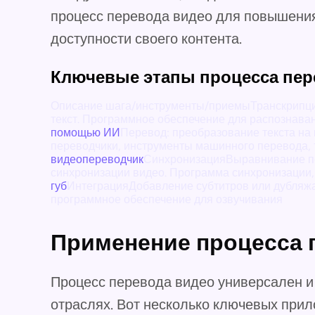
процесс перевода видео для повышения
доступности своего контента.
Ключевые этапы процесса пер
Описание шага/инструменты/приемыТранскрипци
текст. Программное обеспечение для распознаван
помощью ИИ
Перевод: преобразование текста на
переводчики, инструменты машинного перевода, 
видеопереводчик
СинхронизацияВыравнивание пе
синхронизации видео. Программа синхронизации
губ
ИнтеграцияДобавление субтитров или дубляжа
программное обеспечение для озвучивания
Применение процесса 
Процесс перевода видео универсален и
отраслях. Вот несколько ключевых прил