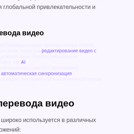
 глобальной привлекательности и
евода видео
яПреобразование произнесенных слов в
ия речи, такое как
редактирование видео с
 целевой язык. Профессиональные
такие как
AI
реведенного текста с программой
,
автоматическая синхронизация
 к видео. Инструменты наложения субтитров,
перевода видео
 широко используется в различных
ожений: