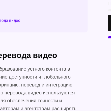
П
и
вода видео
еревода видео
разование устного контента в
ние доступности и глобального
крипцию, перевод и интеграцию
го перевода видео используются
я обеспечения точности и
 авторам и агентствам расширять