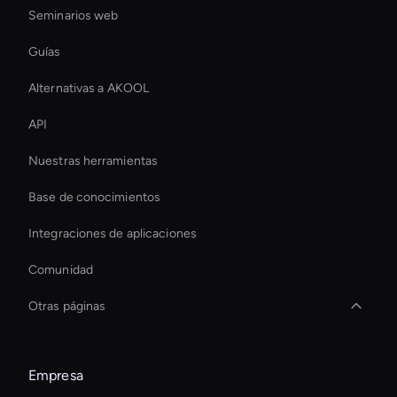
Seminarios web
Guías
Alternativas a AKOOL
API
Nuestras herramientas
Base de conocimientos
Integraciones de aplicaciones
Comunidad
Otras páginas
Virtual Assistant For Business
Empresa
Crea avatares de IA al instante