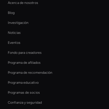
Acerca de nosotros
Custom Ai Avatar Development
Blog
Herramienta de edición de vídeo con IA
Investigación
Digital Twin For Meetings
Noticias
Live Ai Presenter
Eventos
Intelligent Virtual Agent
Fondo para creadores
Entertainment Ai Avatar
Programa de afiliados
Programa de recomendación
Programa educativo
Programas de socios
Confianza y seguridad