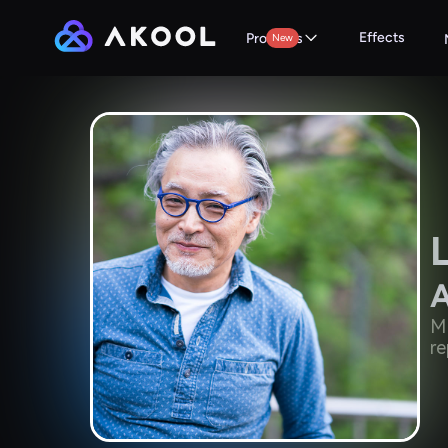
Effects
Products
New
A
Mo
re