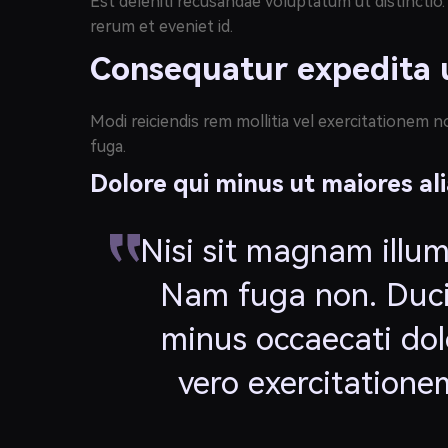
Est deleniti recusandae voluptatum ut distinctio.
rerum et eveniet id.
Consequatur expedita u
Modi reiciendis rem mollitia vel exercitationem 
fuga.
Dolore qui minus ut maiores al
Nisi sit magnam illu
Nam fuga non. Duci
minus occaecati do
vero exercitationem