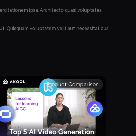
ercitationem ipsa. Architecto quasi voluptates
ut. Quisquam voluptatem velit aut necessitatibus
Product Comparison