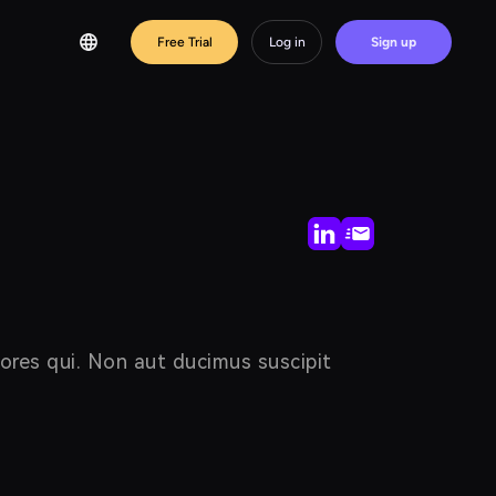
Free Trial
Log in
Sign up
lores qui. Non aut ducimus suscipit