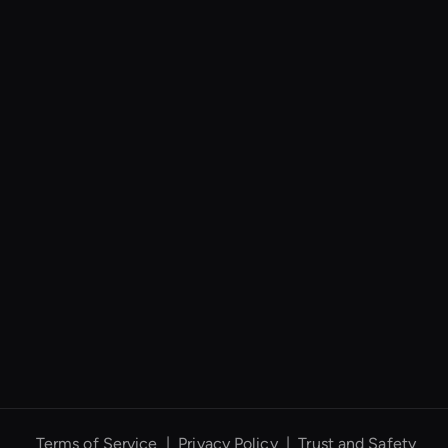
Kling AI: Photo Face
Swap
Wan Face Swap
Enterprise Ai Avatar
Solutions
Ai-Powered Digital
Assistant
MP4 Video Creator
Try Wan AI Video
Generator
Add AI Voice to Video
Ai Avatar For Video
Calls
Terms of Service
|
Privacy Policy
|
Trust and Safety