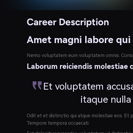
Career Description
Amet magni labore qui c
Nemo voluptatem eum voluptatem omnis. Consequat
Laborum reiciendis molestiae 
Et voluptatem accusa
itaque nulla
Odit et et distinctio qui atque molestiae eos. E
Tempore tempora occaecati.