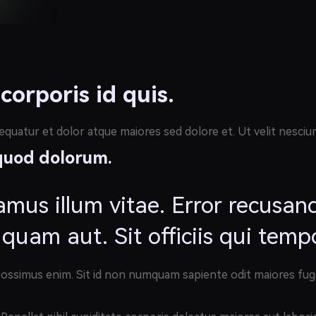
orporis id quis.
ur et dolor atque maiores sed dolore et. Ut velit nesciunt 
quod dolorum.
mus illum vitae. Error recusand
 quam aut. Sit officiis qui temp
t possimus enim. Sit id non numquam sapiente odit maiores fug