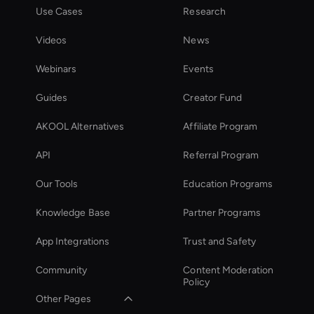
Use Cases
Research
Videos
News
Webinars
Events
Guides
Creator Fund
AKOOL Alternatives
Affiliate Program
API
Referral Program
Our Tools
Education Programs
Knowledge Base
Partner Programs
App Integrations
Trust and Safety
Community
Content Moderation
Policy
Other Pages