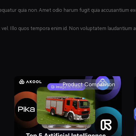
onsequatur quia non. Amet odio harum fugit quia accusantium ex
x vel. Illo quos tempora enim id. Non voluptatem laudantium a
Product Comparison