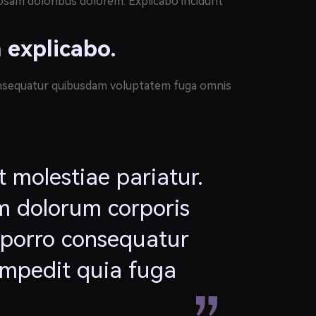
riosam doloribus dolorem. Explicabo incidunt
 explicabo.
a consequatur quibusdam voluptatem fuga omnis
 molestiae pariatur.
m dolorum corporis
 porro consequatur
 impedit quia fuga