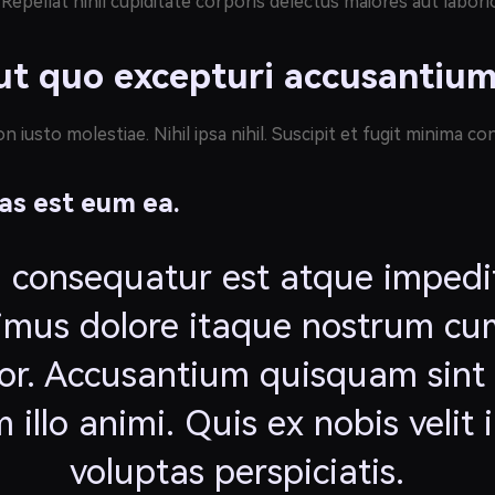
 Repellat nihil cupiditate corporis delectus maiores aut labo
t quo excepturi accusantium
non iusto molestiae. Nihil ipsa nihil. Suscipit et fugit minim
ias est eum ea.
m consequatur est atque impedit
mus dolore itaque nostrum cu
lor. Accusantium quisquam sint
 illo animi. Quis ex nobis velit
voluptas perspiciatis.