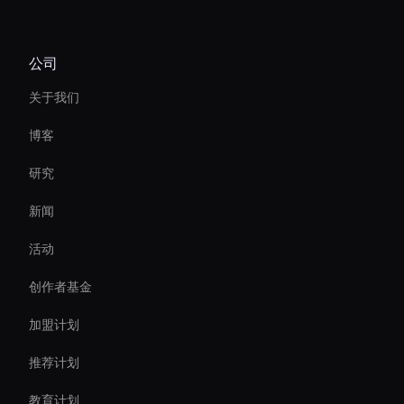
AI 视频过渡制作器
公司
Ai Avatar For Customer Service
关于我们
Video Conferencing Ai
博客
Smart Ai Avatar
研究
AI 视频降噪工具
新闻
Enterprise Solutions For Ai Avatars
活动
AI 视频缩略图生成器
创作者基金
Ai Avatar For Advertising
加盟计划
推荐计划
教育计划