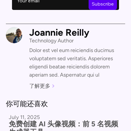
Joannie Reilly
Technology Author
Dolor est vel eum reiciendis ducimus
voluptatem sed veritatis. Asperiores
eligendi beatae reiciendis dolorem
aperiam sed. Aspernatur qui ul
了解更多
你可能还喜欢
July 11, 2025
产品对比
免费创建 AI 头像视频：前 5 名视频