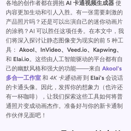
各地的创作者都在拥抱
AI 卡通视频生成器
使
内容更加生动和引人入胜。有一张需要刺激的
产品照片吗？还是可以出演自己的迷你动画片
的涂鸦？AI 可以胜任这项任务。在本文中，我
们将深入探讨让静态图像变为现实的前 5 种工
具：
Akool、InVideo、Veed.io、Kapwing、
和
Elai.io
。这些由人工智能驱动的平台都有自
己的幽默风格和强大的功能——来自
Akool's
多合一工作室
和
4K 卡通动画
到
Elai's
会说话
的卡通头像。因此，发挥你的想象力（也许还
有一杯咖啡），让我们探索这些工具如何将普
通照片变成动画杰作。准备好与你的新卡通制
作伙伴见面吧！