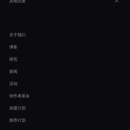
其他页面
Holographic Display Ai
公司
Ai-Powered Digital Assistant
关于我们
Ai Agent For Automation
博客
Virtual Reality Avatar
研究
Personalized Ai Avatar For Online Learning
新闻
Decision-Making Ai Avatar
活动
AI 视频稳定器工具
创作者基金
AI 视频聊天机器人解决方案
加盟计划
推荐计划