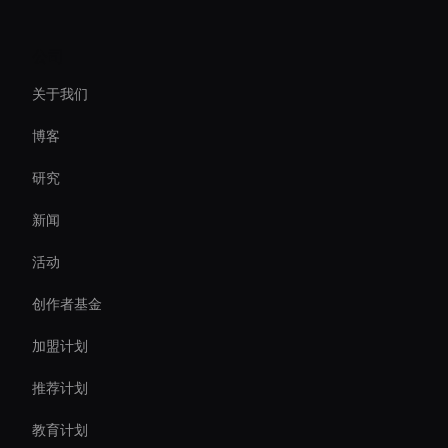
Decision-Making Ai Avatar
公司
Custom Ai Avatar Development
关于我们
Personalized Ai Avatar For Online Learning
博客
interactive hologram
研究
Ai Avatar For Education
新闻
Interactive Hologram
活动
Holographic Display Ai
创作者基金
Interactive Digital Assistant
加盟计划
推荐计划
教育计划