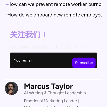
How can we prevent remote worker burnout
How do we onboard new remote employees ef
关注我们！
订阅以随时了解新的提示、操作方法、新闻等！
Marcus Taylor
AI Writing & Thought Leadership
Fractional Marketing Leader |