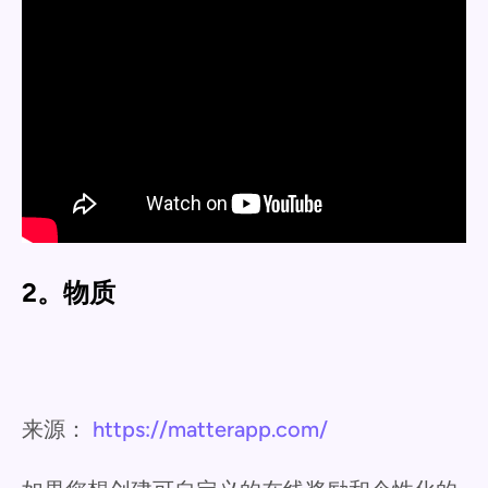
2。物质
来源：
https://matterapp.com/