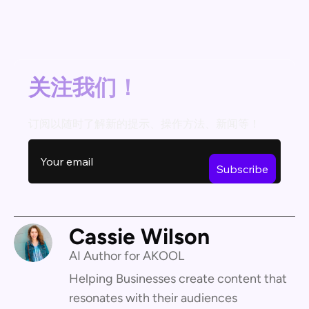
关注我们！
订阅以随时了解新的提示、操作方法、新闻等！
Cassie Wilson
AI Author for AKOOL
Helping Businesses create content that
resonates with their audiences