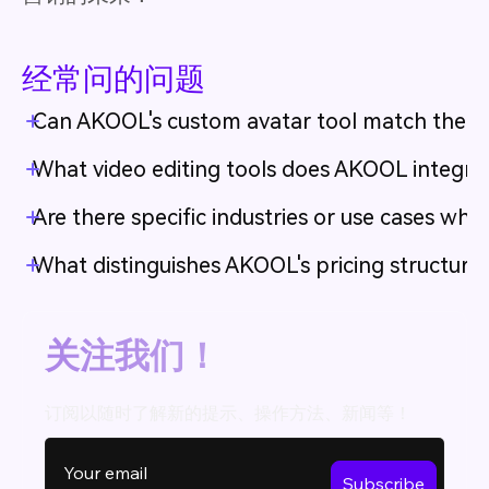
经常问的问题
Can AKOOL's custom avatar tool match the re
What video editing tools does AKOOL integra
Are there specific industries or use cases wh
What distinguishes AKOOL's pricing structure 
关注我们！
订阅以随时了解新的提示、操作方法、新闻等！