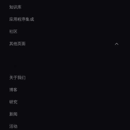
知识库
应用程序集成
社区
其他页面
Ai Avatar For Video Calls
公司
Intelligent Virtual Agent
关于我们
Custom Ai Avatar Development
博客
Self-Learning Ai Avatar
研究
Holographic Avatar For Retail Stores
新闻
Agentic Ai For Customer Support
活动
AI 视频字幕生成器