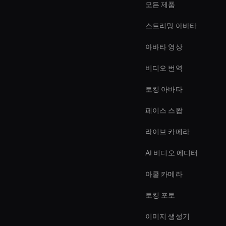
모든 제품
스트리밍 아바타
아바타 영상
비디오 번역
토킹 아바타
페이스 스왑
라이브 카메라
AI 비디오 에디터
아쿨 카메라
토킹 포토
이미지 생성기