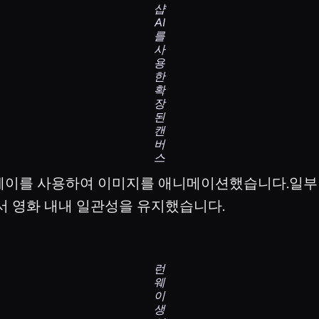
샵
AI
를
사
용
한
확
장
된
캔
버
스
런웨이를 사용하여 이미지를 애니메이션했습니다.일부 
서 영화 내내 일관성을 유지했습니다.
런
웨
이
생