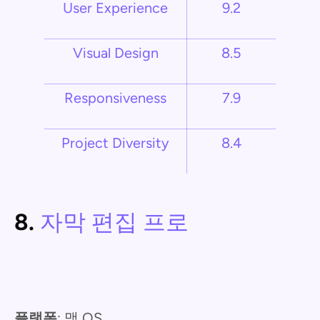
User Experience
9.2
Visual Design
8.5
Responsiveness
7.9
Project Diversity
8.4
8.
자막 편집 프로
플랫폼
: 맥 OS