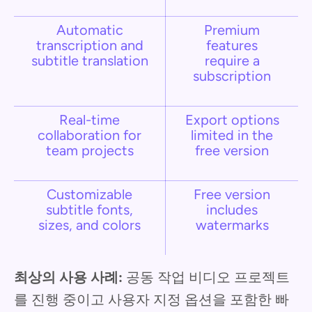
Automatic
Premium
transcription and
features
subtitle translation
require a
subscription
Real-time
Export options
collaboration for
limited in the
team projects
free version
Customizable
Free version
subtitle fonts,
includes
sizes, and colors
watermarks
최상의 사용 사례:
공동 작업 비디오 프로젝트
를 진행 중이고 사용자 지정 옵션을 포함한 빠