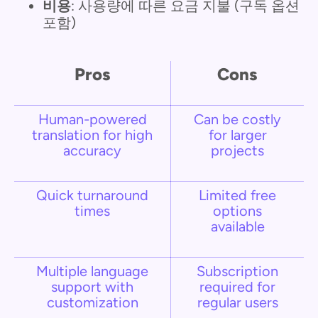
비용
: 사용량에 따른 요금 지불 (구독 옵션
포함)
Pros
Cons
Human-powered
Can be costly
translation for high
for larger
accuracy
projects
Quick turnaround
Limited free
times
options
available
Multiple language
Subscription
support with
required for
customization
regular users