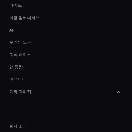
가이드
아쿨 얼터너티브
API
우리의 도구
지식 베이스
앱 통합
커뮤니티
기타 페이지
Conversational Ai Avatar
회사
Virtual Assistant For Business
회사 소개
Custom Ai Avatar Development