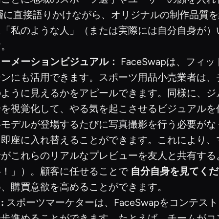
層に直接語りかけながら、オリジナルの制作品質を
に「私のような人」（または実際には自分自身が）
す。
ォーメーションビジュアル：
FaceSwapは、フ
ーンにも活用できます。スポーツ用品小売業者は、
のように見えるかをアピールできます。同様に、ジ
を視覚化して、やる気を起こさせるビジュアルを作
いモデルが登場するたびに写真撮影を行う必要がな
に即座に入れ替えることができます。これにより、
者がこれらのリアルなプレビューを友人と共有する
い！」）。顧客に任せることで
自分自身を見てくだ
め、購買意欲を高めることができます。
:
スポーツマーケターは、FaceSwapをコンテ
一歩進めることができます。たとえば、チームがコ