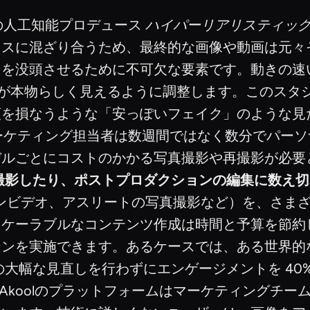
lの人工知能プロデュース
ハイパーリアリスティッ
レスに混ざり合うため、最終的な画像や動画は元々
ンを没頭させるために不可欠な要素です。動きの速
の統合が本物らしく見えるように調整します。このス
頼を損なうような「安っぽいフェイク」のような見
マーケティング担当者は数週間ではなく数分でパー
デルごとにコストのかかる写真撮影や再撮影が必要
撮影したり、ポストプロダクションの編集に数え切
ンビデオ、アスリートの写真撮影など）を、さま
スケーラブルなコンテンツ作成は時間と予算を節約
を実施できます。あるケースでは、ある世界的な飲料ブ
大幅な見直しを行わずにエンゲージメントを 40
Akoolのプラットフォームはマーケティングチ