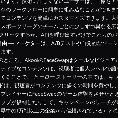
ます。技術に詳しくないユーザーは、画像をアップ
存のワークフローに簡単に組み込むことができます
せてコンテンツを簡単にカスタマイズできます。大
、スポーツリーグのチームごとに少しずつ異なる広
数回クリックするか、APIを呼び出すだけでこれら
自由
—マーケターは、A/Bテストや自発的なソー
きます。
のところ、AkoolのFaceSwapはクールなビジ
クティブなコンテンツは、視聴者に個人レベルで語
つくることで、
ヒーロー
ストーリーの中では、キ
ランドは、視聴者がコンテンツに多くの時間を費や
レイヤーにFaceSwapのゲーム体験をさせた
ップが殺到したりして、キャンペーンのリーチが劇
界中の1万社以上の企業から信頼されている）と