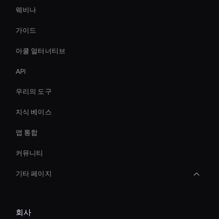
웨비나
가이드
아쿨 얼터너티브
API
우리의 도구
지식 베이스
앱 통합
커뮤니티
기타 페이지
AI 비디오 메이커 데모
회사
Ecomm 판매를 즉시 늘리세요