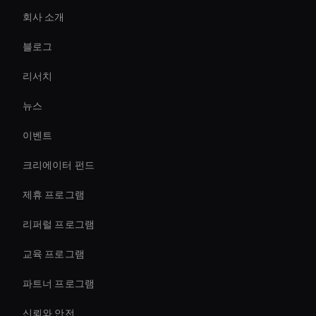
회사 소개
Smart Ai Avatar
블로그
Augmented Reality Avatar
리서치
How To Create A Live Ai Avatar
뉴스
Healthcare Ai Avatar
이벤트
Real-Time Virtual Human
크리에이터 펀드
Live Video Avatar
제휴 프로그램
리퍼럴 프로그램
교육 프로그램
파트너 프로그램
신뢰와 안전