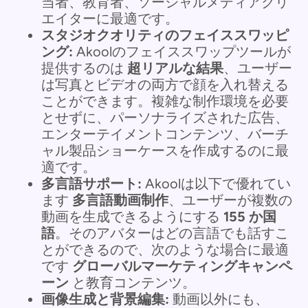
当者、教育者、ソーシャルメディアクリ
エイターに最適です。
スタジオクオリティのフェイススワッピ
ング:
Akoolのフェイススワップツールが
提供するのは
超リアルな結果
、ユーザー
は写真とビデオの両方で顔を入れ替える
ことができます。複雑な制作環境を必要
とせずに、パーソナライズされた広告、
エンターテイメントコンテンツ、バーチ
ャル製品ショーケースを作成するのに最
適です。
多言語サポート:
Akoolは以下で優れてい
ます
多言語動画制作
、ユーザーが複数の
動画を生成できるようにする
155 か国
語
。そのアバターはどの言語でも話すこ
とができるので、次のような場合に最適
です
グローバルマーケティングキャンペ
ーン
と教育コンテンツ。
画像生成と背景編集:
動画以外にも、