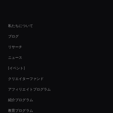
Holographic Ai Avatar
会社
Digital Twin For Meetings
私たちについて
Agentic Ai Avatar
ブログ
Interactive Ai Assistant For Websites
リサーチ
virtual assistant for business
ニュース
Ai Avatar Live Chat
[イベント]
AI ビデオミームジェネレーター
クリエイターファンド
AI ビデオクロッピングツール
アフィリエイトプログラム
紹介プログラム
教育プログラム