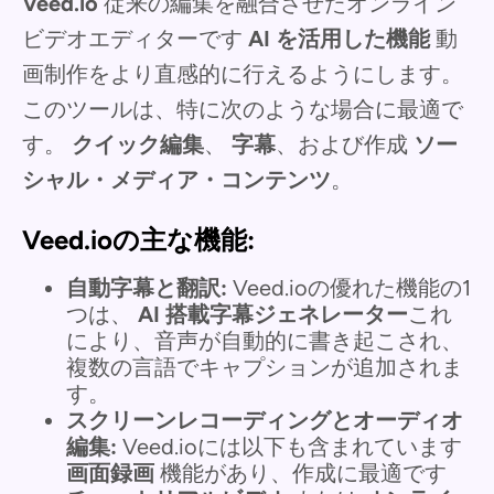
Veed.io
従来の編集を融合させたオンライン
ビデオエディターです
AI を活用した機能
動
画制作をより直感的に行えるようにします。
このツールは、特に次のような場合に最適で
す。
クイック編集
、
字幕
、および作成
ソー
シャル・メディア・コンテンツ
。
Veed.ioの主な機能:
自動字幕と翻訳:
Veed.ioの優れた機能の1
つは、
AI 搭載字幕ジェネレーター
これ
により、音声が自動的に書き起こされ、
複数の言語でキャプションが追加されま
す。
スクリーンレコーディングとオーディオ
編集:
Veed.ioには以下も含まれています
画面録画
機能があり、作成に最適です