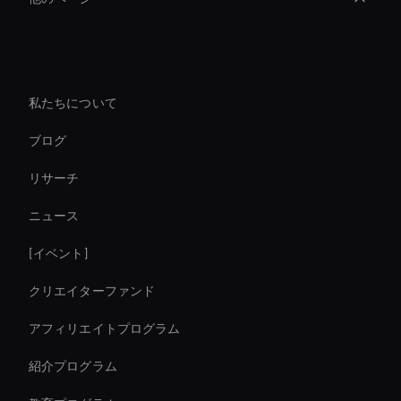
Ai Avatar For Training
会社
Video Conferencing Ai
私たちについて
Meeting Avatar
ブログ
Ai Avatar For Business
リサーチ
Entertainment Ai Avatar
ニュース
Real-Time Face Swap Ai
[イベント]
Interactive Ai Avatar
クリエイターファンド
AI コーポレートビデオエディター
アフィリエイトプログラム
紹介プログラム