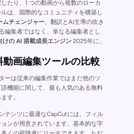
したり、1 つの動画から複数のローカ
ールは、国際的なコミュニティを構築し
ームチェンジャー
。翻訳とAI主導の吹き
なる編集者ではなく、単なる編集者とし
けの AI 搭載成長エンジン
2025年に。
料動画編集ツールの比較
イターは従来の編集作業ではまだ他のツ
言語機能に関して、最も人気のある無料
みます。
テンツに最適なCapCutには、フィル
ションが用意されています。基本的な字
り多くの視聴者にリーチできます。ただ