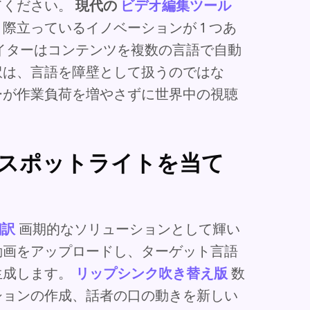
てください。
現代の
ビデオ編集ツール
際立っているイノベーションが 1 つあ
イターはコンテンツを複数の言語で自動
訳は、言語を障壁として扱うのではな
ーが作業負荷を増やさずに世界中の視聴
にスポットライトを当て
翻訳
画期的なソリューションとして輝い
動画をアップロードし、ターゲット言語
生成します。
リップシンク吹き替え版
数
ションの作成、話者の口の動きを新しい