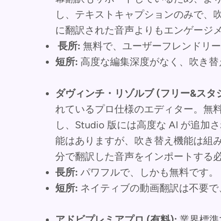
し、テキストキャプションのみで、
に翻訳された音声よりもエンゲージ
長所:
無料で、ユーザーフレンドリーで
短所:
高度な編集深度がなく、吹き替
ダヴィンチ・リゾルブ (フリー&スタジ
れているプロ仕様のエディター。無
し、Studio 版には高度な AI 
能はありますが、吹き替え機能は組
分で翻訳した音声をインポートする
長所:
パワフルで、しかも無料です。
短所:
ネイティブの動画翻訳は不要で
アドビプレミアプロ (有料):
業界標準