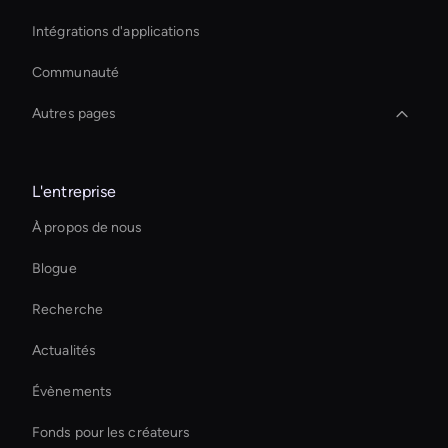
Intégrations d'applications
Communauté
Autres pages
Hologram Avatar
L'entreprise
Hr Ai Avatar
À propos de nous
Outil de recadrage vidéo AI
Blogue
Augmentez instantanément vos ventes en ligne
Recherche
Live Streaming Avatar
Actualités
Outil de colorisation vidéo AI
Évènements
Démo de AI Video Maker
Fonds pour les créateurs
Améliorez vos vidéos grâce à l'IA