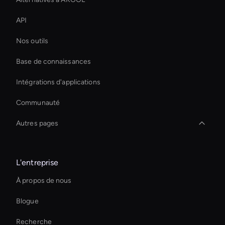
API
Nos outils
Base de connaissances
Intégrations d'applications
Communauté
Autres pages
Créateur de publicités vidéo IA
L'entreprise
Interactive Hologram
À propos de nous
Holographic Display Ai
Blogue
Outil de transcription vidéo AI
Recherche