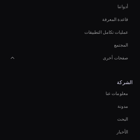
أدواتنا
قاعدة المعرفة
عمليات تكامل التطبيقات
المجتمع
صفحات أخرى
Virtual Assistant For Business
الشركة
مزيل خلفية الفيديو بالذكاء الاصطناعي
معلومات عنا
Real-Time Ai Video
مدونة
Interactive Ai Assistant For Websites
البحث
Holographic Ai Avatar
الأخبار
Decision-Making Ai Avatar