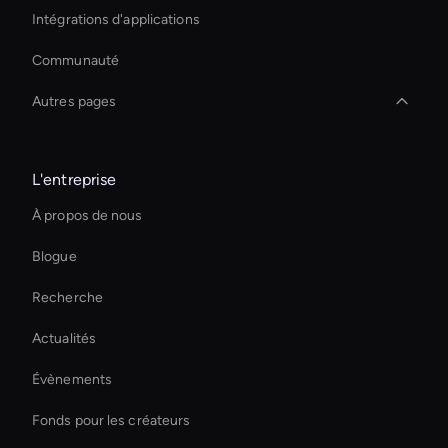
Intégrations d'applications
Communauté
Autres pages
Créateur de transitions vidéo IA
L'entreprise
Ai Avatar For Education
À propos de nous
Personalized Ai Avatar For Online Learning
Blogue
Interactive Ai Assistant For Websites
Recherche
Ai Avatar For Corporate
Actualités
Ai Avatar For Business
Évènements
Decision-Making Ai Avatar
Fonds pour les créateurs
Intelligent Virtual Agent