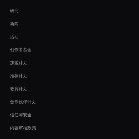
研究
Holographic Avatar For Retail Stores
新闻
How To Create A Live Ai Avatar
活动
AI 视频聊天机器人解决方案
创作者基金
AI 体育视频编辑器
加盟计划
推荐计划
教育计划
合作伙伴计划
信任与安全
内容审核政策