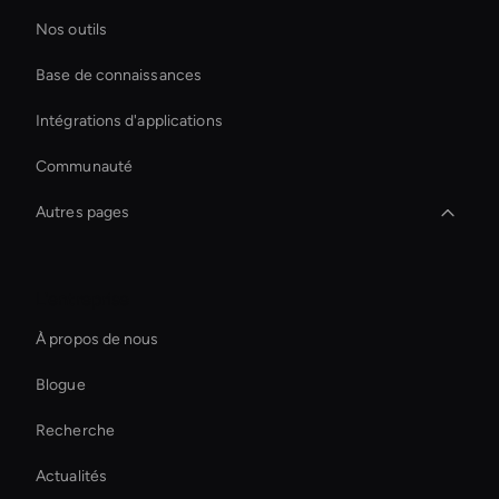
Nos outils
Base de connaissances
Intégrations d'applications
Communauté
Autres pages
Générateur de vignettes vidéo AI
L'entreprise
Holographic Virtual Assistant
À propos de nous
Custom Ai Avatar Development
Blogue
Éditeur vidéo AI Sports
Recherche
Outil de recadrage vidéo AI
Actualités
Virtual Assistant For Business