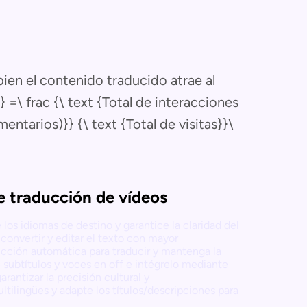
bien el contenido traducido atrae al
} =\ frac {\ text {Total de interacciones
ntarios)}} {\ text {Total de visitas}}\
e traducción de vídeos
los idiomas de destino y garantice la claridad del
convertir y editar el texto con mayor
ucción automática para traducir y mantenga la
 subtítulos y voces en off e intégrelo mediante
rantizar la precisión cultural y
tilingües y adapte los títulos/descripciones para