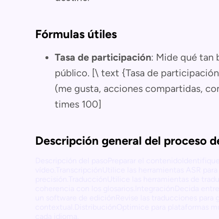
Fórmulas útiles
Tasa de participación
: Mide qué tan 
público. [\ text {Tasa de participación
(me gusta, acciones compartidas, come
times 100]
Descripción general del proceso d
Descripción del pasoPreparar el contenidoIdentifique 
vídeo.TranscripciónUtilice las herramientas ASR para 
precisión.TraducciónUtilice las herramientas de trad
coherencia con los glosarios.IntegraciónDecida entre
un software de ediciónRevise las traducciones para ga
contextual.DistribuciónOptimice para plataformas mul
cada idioma.