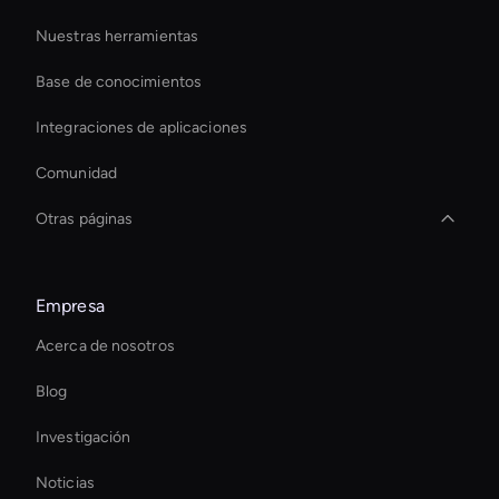
Nuestras herramientas
Base de conocimientos
Integraciones de aplicaciones
Comunidad
Otras páginas
Interactive Hologram
Empresa
Creador de transiciones de vídeo con IA
Acerca de nosotros
Interactive Ai Assistant For Websites
Blog
Eliminador de fondos de vídeo AI
Investigación
Soluciones interactivas de inteligencia artificial para
avatares
Noticias