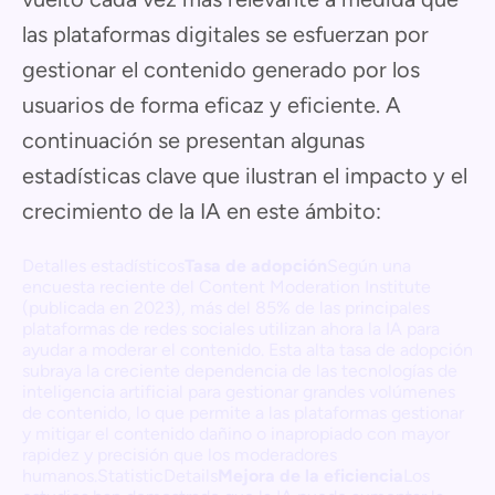
las plataformas digitales se esfuerzan por
gestionar el contenido generado por los
usuarios de forma eficaz y eficiente. A
continuación se presentan algunas
estadísticas clave que ilustran el impacto y el
crecimiento de la IA en este ámbito:
Detalles estadísticos
Tasa de adopción
Según una
encuesta reciente del Content Moderation Institute
(publicada en 2023), más del 85% de las principales
plataformas de redes sociales utilizan ahora la IA para
ayudar a moderar el contenido. Esta alta tasa de adopción
subraya la creciente dependencia de las tecnologías de
inteligencia artificial para gestionar grandes volúmenes
de contenido, lo que permite a las plataformas gestionar
y mitigar el contenido dañino o inapropiado con mayor
rapidez y precisión que los moderadores
humanos.StatisticDetails
Mejora de la eficiencia
Los