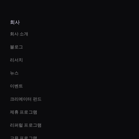
AI 비디오 효과 도구
회사
Hologram Avatar
회사 소개
Live Ai Presenter
블로그
Ai Avatar Conferencing
리서치
AI 비디오 스태빌라이저 도구
뉴스
Ai Avatar Live Chat
이벤트
interactive hologram
크리에이터 펀드
Agentic Ai For Customer Support
제휴 프로그램
리퍼럴 프로그램
교육 프로그램