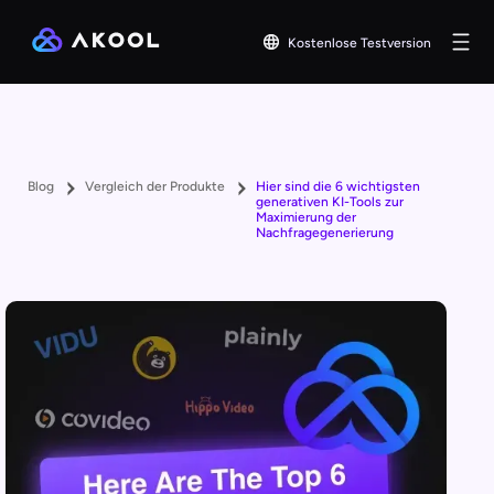
Kostenlose Testversion
Blog
Vergleich der Produkte
Hier sind die 6 wichtigsten
generativen KI-Tools zur
Maximierung der
Nachfragegenerierung