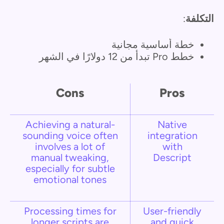
التكلفة
:
خطة أساسية مجانية
خطط Pro تبدأ من 12 دولارًا في الشهر
Cons
Pros
Achieving a natural-
Native
sounding voice often
integration
involves a lot of
with
manual tweaking,
Descript
especially for subtle
emotional tones
Processing times for
User-friendly
longer scripts are
and quick