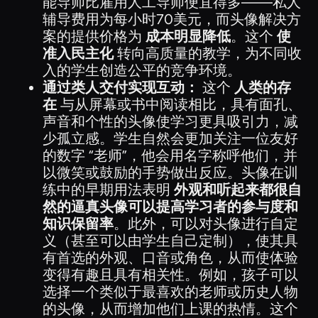
能导师比雇用人工导师便宜得多——私人
辅导费用为每小时70美元，而头像解决方
案的提供价格为
成本明显降低
。这个
使
准入民主化
转向高质量的教学，为不同收
入的学生创造公平的竞争环境。
通过类人交付实现互动：
这个
人类的存
在
与从屏幕或书中阅读相比，具有面孔、
声音和个性的头像使学习更具吸引力，减
少孤立感。学生自然会更加关注一位友好
的数字 “老师”，他会用名字称呼他们，并
以微笑或鼓励的手势做出反应。头像在训
练中的早期用法表明
外观和听起来都很自
然的逼真头像可以提高学习者的参与度和
知识保留率
。此外，可以对头像进行自定
义（甚至可以由学生自己定制），使其具
有首选的外观、口音或角色，从而使体验
变得有趣且具有相关性。例如，孩子可以
选择一个类似于最喜欢的老师或历史人物
的头像，从而增加他们上课的热情。这个