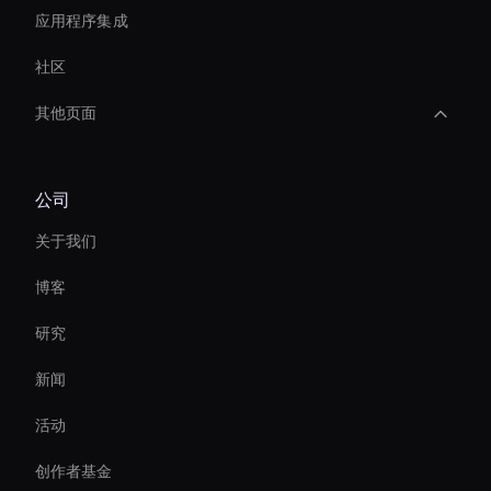
应用程序集成
社区
其他页面
Decision-Making Ai Avatar
公司
Financial Services Ai Avatar
关于我们
AI 视频模因生成器
博客
AI 视频对象移除器
研究
AI 视频背景去除器
新闻
即时创建 AI 头像
活动
Ai Avatar For Business
创作者基金
Live Ai Presenter