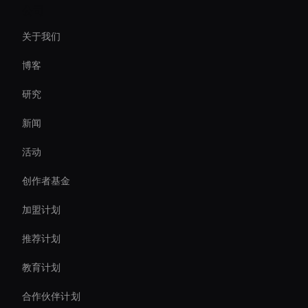
公司
Ai Avatar For Training
关于我们
Ai Avatar For Advertising
博客
Ai Avatar For Customer Service
研究
Live Ai Avatar
新闻
Ai Avatar Live Chat
活动
AI 视频模因生成器
创作者基金
Ai Avatar For Corporate
加盟计划
推荐计划
教育计划
合作伙伴计划