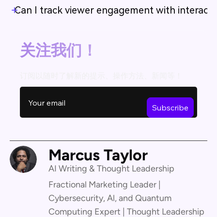
Can I track viewer engagement with interacti
关注我们！
订阅以随时了解新的提示、操作方法、新闻等！
Marcus Taylor
AI Writing & Thought Leadership
Fractional Marketing Leader |
Cybersecurity, Al, and Quantum
Computing Expert | Thought Leadership