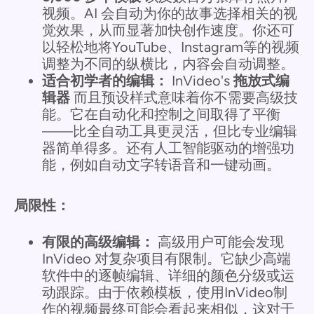
视频。AI 会自动为你的故事选择相关的视
觉效果，从而显著加快创作速度。你还可
以轻松地将YouTube、Instagram等的视频
调整为不同的纵横比，内容会自动调整。
适合初学者的编辑：
InVideo's
拖放式编
辑器
而且预设样式意味着你不需要高级技
能。它在自动化和控制之间取得了平衡
——比全自动工具更灵活，但比专业编辑
器简单得多。还有人工智能驱动的增强功
能，例如自动文字转语音和一键动画。
局限性：
有限的高级编辑：
高级用户可能会发现
InVideo 对复杂项目有限制。它缺少高端
软件中的逐帧编辑、详细的颜色分级或运
动跟踪。由于依赖模板，使用InVideo制
作的视频最终可能会看起来相似，这对于