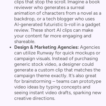
clips that stop the scroll. Imagine a book
reviewer who generates a surreal
animation of characters from a novel as a
backdrop, or a tech blogger who uses
AI-generated futuristic b-roll in a gadget
review. These short AI clips can make
your content far more engaging and
shareable.
Design & Marketing Agencies:
Agencies
can utilize Runway for quick mockups or
campaign visuals. Instead of purchasing
generic stock video, a designer could
generate a custom clip that matches the
campaign theme exactly. It’s also great
for brainstorming – teams can prototype
video ideas by typing concepts and
seeing instant video drafts, sparking new
creative directions.