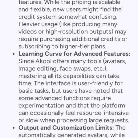
features. While the pricing is scalable
and flexible, new users might find the
credit system somewhat confusing.
Heavier usage (like producing many
videos or high-resolution outputs) may
require purchasing additional credits or
subscribing to higher-tier plans.
Learning Curve for Advanced Features:
Since Akool offers many tools (avatars,
image editing, face swaps, etc.),
mastering all its capabilities can take
time. The interface is user-friendly for
basic tasks, but users have noted that
some advanced functions require
experimentation and that the platform
can occasionally feel resource-intensive
or slow when processing large requests.
Output and Customization Limits:
The
automatically generated avatars, while