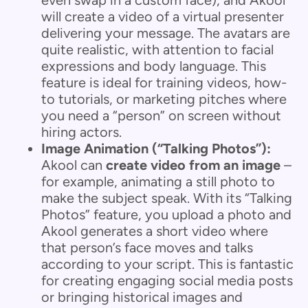
will create a video of a virtual presenter
delivering your message. The avatars are
quite realistic, with attention to facial
expressions and body language. This
feature is ideal for training videos, how-
to tutorials, or marketing pitches where
you need a “person” on screen without
hiring actors.
Image Animation (“Talking Photos”):
Akool can
create video from an image
–
for example, animating a still photo to
make the subject speak. With its “Talking
Photos” feature, you upload a photo and
Akool generates a short video where
that person’s face moves and talks
according to your script. This is fantastic
for creating engaging social media posts
or bringing historical images and