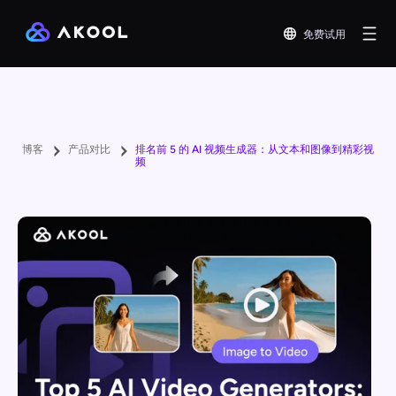
免费试用
博客
产品对比
排名前 5 的 AI 视频生成器：从文本和图像到精彩视
频