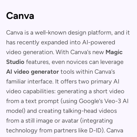
Canva
Canva is a well-known design platform, and it
has recently expanded into AI-powered
video generation. With Canva’s new
Magic
Studio
features, even novices can leverage
AI video generator
tools within Canva’s
familiar interface. It offers two primary AI
video capabilities: generating a short video
from a text prompt (using Google’s Veo-3 AI
model) and creating talking-head videos
from a still image or avatar (integrating
technology from partners like D-ID). Canva