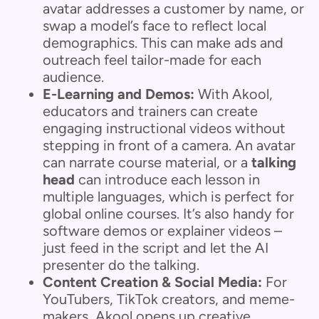
avatar addresses a customer by name, or
swap a model’s face to reflect local
demographics. This can make ads and
outreach feel tailor-made for each
audience.
E-Learning and Demos:
With Akool,
educators and trainers can create
engaging instructional videos without
stepping in front of a camera. An avatar
can narrate course material, or a
talking
head
can introduce each lesson in
multiple languages, which is perfect for
global online courses. It’s also handy for
software demos or explainer videos –
just feed in the script and let the AI
presenter do the talking.
Content Creation & Social Media:
For
YouTubers, TikTok creators, and meme-
makers, Akool opens up creative