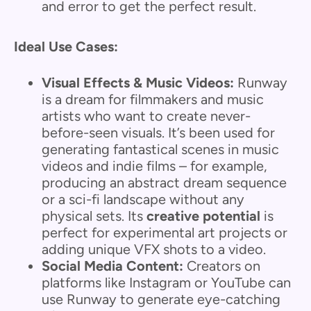
and error to get the perfect result.
Ideal Use Cases:
Visual Effects & Music Videos:
Runway
is a dream for filmmakers and music
artists who want to create never-
before-seen visuals. It’s been used for
generating fantastical scenes in music
videos and indie films – for example,
producing an abstract dream sequence
or a sci-fi landscape without any
physical sets. Its
creative potential
is
perfect for experimental art projects or
adding unique VFX shots to a video.
Social Media Content:
Creators on
platforms like Instagram or YouTube can
use Runway to generate eye-catching