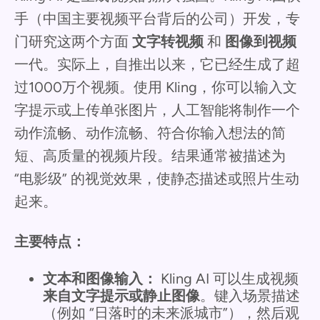
手（中国主要视频平台背后的公司）开发，专
门研究这两个方面
文字转视频
和
图像到视频
一代。实际上，自推出以来，它已经生成了超
过1000万个视频。使用 Kling，你可以输入文
字提示或上传单张图片，人工智能将制作一个
动作流畅、动作流畅、符合你输入想法的简
短、高质量的视频片段。结果通常被描述为
“电影级” 的视觉效果，使静态描述或照片生动
起来。
主要特点：
文本和图像输入：
Kling AI 可以生成视频
来自文字提示或静止图像
。键入场景描述
（例如 “日落时的未来派城市”），然后观