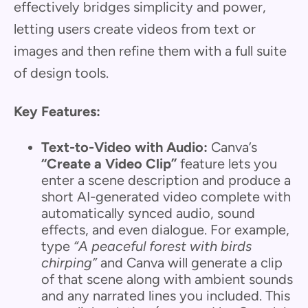
effectively bridges simplicity and power,
letting users create videos from text or
images and then refine them with a full suite
of design tools.
Key Features:
Text-to-Video with Audio:
Canva’s
“Create a Video Clip”
feature lets you
enter a scene description and produce a
short AI-generated video complete with
automatically synced audio, sound
effects, and even dialogue. For example,
type
“A peaceful forest with birds
chirping”
and Canva will generate a clip
of that scene along with ambient sounds
and any narrated lines you included. This