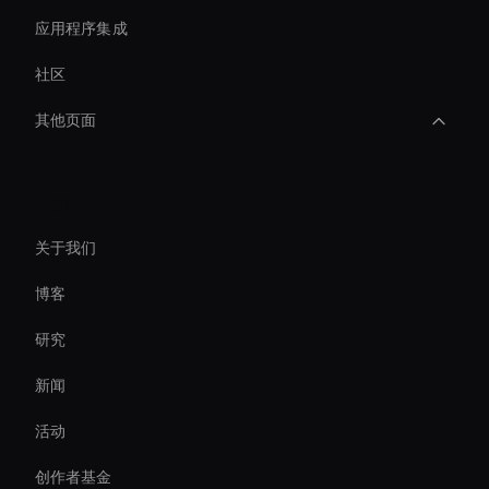
应用程序集成
社区
其他页面
Holographic Virtual Assistant
公司
Best Real-Time Ai Avatar Software
关于我们
AI 视频聊天机器人解决方案
博客
AI 视频升频器工具
研究
Ai Avatar For Training
新闻
3d Holographic Avatar
活动
AI 人脸交换工具
创作者基金
AI 视频剪辑编辑器