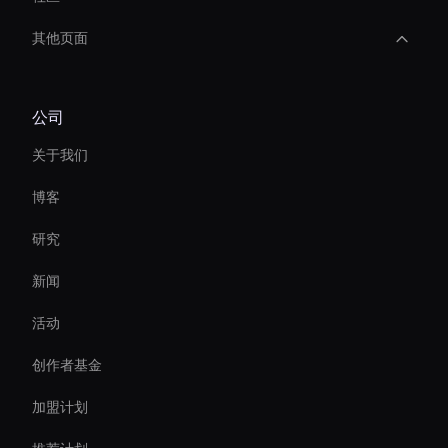
其他页面
Holographic Ai Avatar
公司
Hr Ai Avatar
关于我们
Virtual Events Ai Avatar
博客
Ai Agent For Automation
研究
Video Conferencing Ai
新闻
Ai Avatar For E-Commerce
活动
Smart Ai Avatar
创作者基金
Enterprise Ai Avatar Solutions
加盟计划