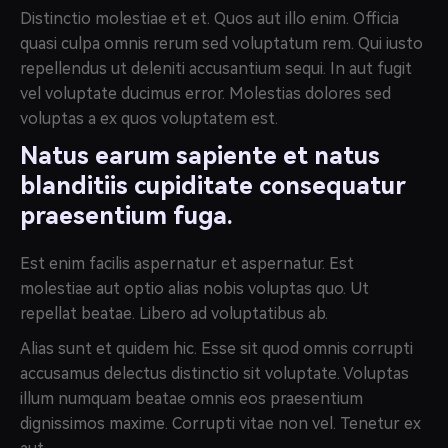
Distinctio molestiae et et. Quos aut illo enim. Officia
quasi culpa omnis rerum sed voluptatum rem. Qui iusto
repellendus ut deleniti accusantium sequi. In aut fugit
vel voluptate ducimus error. Molestias dolores sed
voluptas a ex quos voluptatem est.
Natus earum sapiente et natus
blanditiis cupiditate consequatur
praesentium fuga.
Est enim facilis aspernatur et aspernatur. Est
molestiae aut optio alias nobis voluptas quo. Ut
repellat beatae. Libero ad voluptatibus ab.
Alias sunt et quidem hic. Esse sit quod omnis corrupti
accusamus delectus distinctio sit voluptate. Voluptas
illum numquam beatae omnis eos praesentium
dignissimos maxime. Corrupti vitae non vel. Tenetur ex