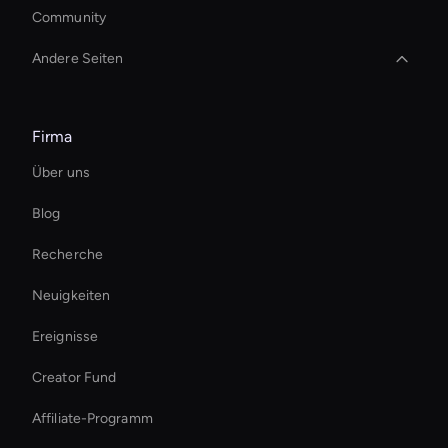
Community
Andere Seiten
Übertragung im KI-Videostil
Firma
Interactive Hologram
Über uns
Virtual Spokesperson For Branding
Blog
Virtual Events Ai Avatar
Recherche
Decision-Making Ai Avatar
Neuigkeiten
Healthcare Ai Avatar
Ereignisse
Ai Avatar For Training
Creator Fund
Holographic Ai Avatar
Affiliate-Programm