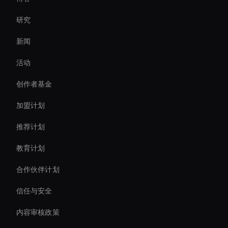
Agentic Ai For Customer Support
研究
AI 企业视频编辑器
新闻
AI 视频速度改变器
活动
3d Holographic Avatar
创作者基金
AI 视频字幕生成器
加盟计划
推荐计划
教育计划
合作伙伴计划
信任与安全
内容审核政策