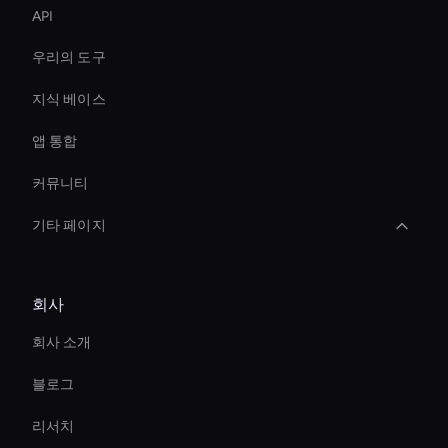
API
우리의 도구
지식 베이스
앱 통합
커뮤니티
기타 페이지
Meeting Avatar
회사
AI 비디오 트랜스크립션 툴
회사 소개
Live Ai Avatar
블로그
Interactive Hologram
리서치
Entertainment Ai Avatar