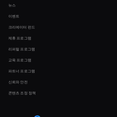
뉴스
Enterprise Ai Avatar Solutions
이벤트
AI 비디오 트랜지션 메이커
크리에이터 펀드
AI 비디오 챗봇 솔루션
제휴 프로그램
리퍼럴 프로그램
교육 프로그램
파트너 프로그램
신뢰와 안전
콘텐츠 조정 정책