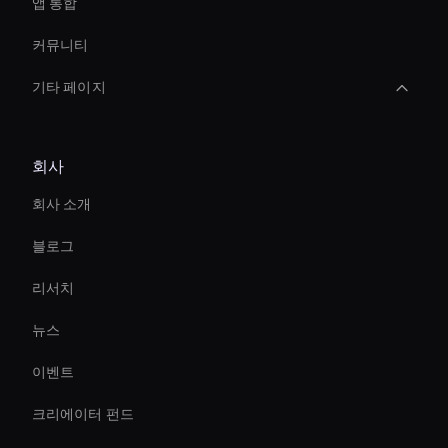
앱 통합
커뮤니티
기타 페이지
AI 비디오 자막 생성기
회사
Holographic Avatar For Retail Stores
회사 소개
Virtual Assistant For Business
블로그
Healthcare Ai Avatar
리서치
Ai Avatar For Marketing
뉴스
Ai Avatar For Zoom Meetings
이벤트
Interactive Hologram
크리에이터 펀드
Holographic Ai Avatar