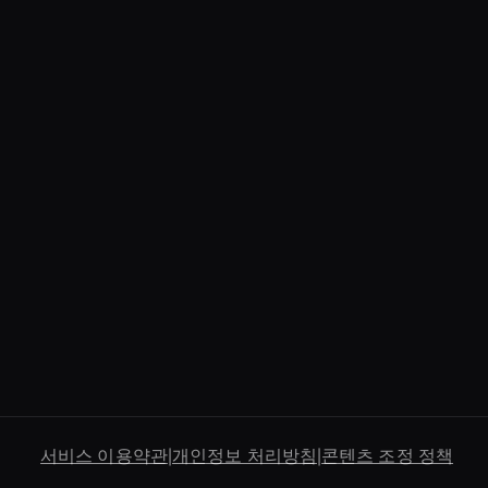
무버
Video Conferencing
Ai
Holographic Ai Avatar
Financial Services Ai
Avatar
Custom Ai Avatar
Development
Holographic Display
Ai
Ai Avatar For
Marketing
AI 비디오 스타일 전송
서비스 이용약관
|
개인정보 처리방침
|
콘텐츠 조정 정책