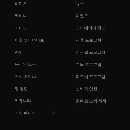
비디오
뉴스
웨비나
이벤트
가이드
크리에이터 펀드
아쿨 얼터너티브
제휴 프로그램
API
리퍼럴 프로그램
우리의 도구
교육 프로그램
지식 베이스
파트너 프로그램
앱 통합
신뢰와 안전
커뮤니티
콘텐츠 조정 정책
기타 페이지
AI 비디오 오브젝트 리