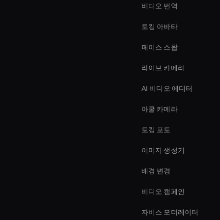
비디오 번역
토킹 아바타
페이스 스왑
라이브 카메라
AI 비디오 에디터
아쿨 카메라
토킹 포토
이미지 생성기
배경 변경
비디오 캠페인
자비스 모더레이터