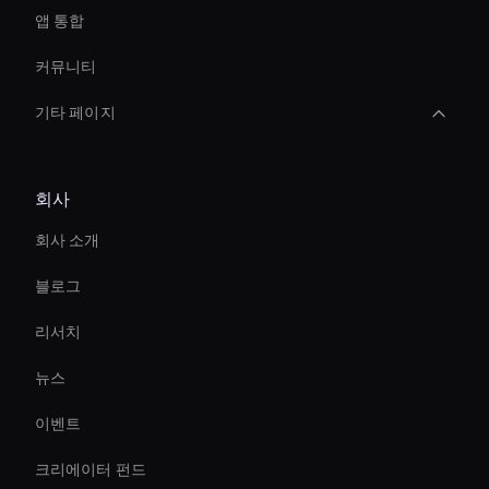
앱 통합
커뮤니티
기타 페이지
Digital Twin For Meetings
회사
Live Avatar For Streaming
회사 소개
How To Create A Live Ai Avatar
블로그
Decision-Making Ai Avatar
리서치
Ecomm 판매를 즉시 늘리세요
뉴스
AI를 통한 비디오 향상
이벤트
Ai Avatar Live Chat
크리에이터 펀드
Conversational Ai Avatar