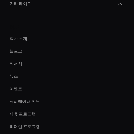
기타 페이지
AI 기업 비디오 에디터
회사
Healthcare Ai Avatar
회사 소개
Video Conferencing Ai
블로그
Virtual Spokesperson For Branding
리서치
3d Holographic Avatar
뉴스
Ai Avatar Live Chat
이벤트
AI 비디오 썸네일 생성기
크리에이터 펀드
AI 비디오 밈 생성기
제휴 프로그램
리퍼럴 프로그램