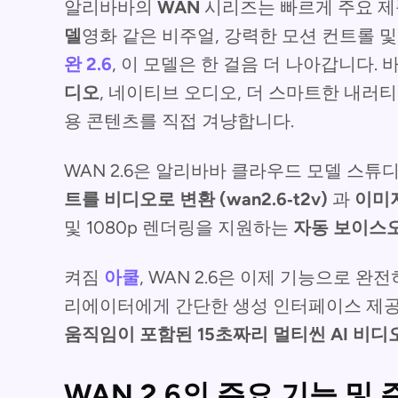
알리바바의
WAN
시리즈는 빠르게 주요 제
델
영화 같은 비주얼, 강력한 모션 컨트롤 
완 2.6
, 이 모델은 한 걸음 더 나아갑니다.
디오
, 네이티브 오디오, 더 스마트한 내러
용 콘텐츠를 직접 겨냥합니다.
WAN 2.6은 알리바바 클라우드 모델 스튜
트를 비디오로 변환 (wan2.6‑t2v)
과
이미지
및 1080p 렌더링을 지원하는
자동 보이스
켜짐
아쿨
, WAN 2.6은 이제 기능으로 
리에이터에게 간단한 생성 인터페이스 제
움직임이 포함된 15초짜리 멀티씬 AI 비디
WAN 2.6의 주요 기능 