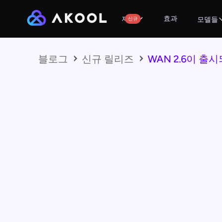
효과
제품
신규
모델들
블로그
신규 릴리즈
WAN 2.6이 출