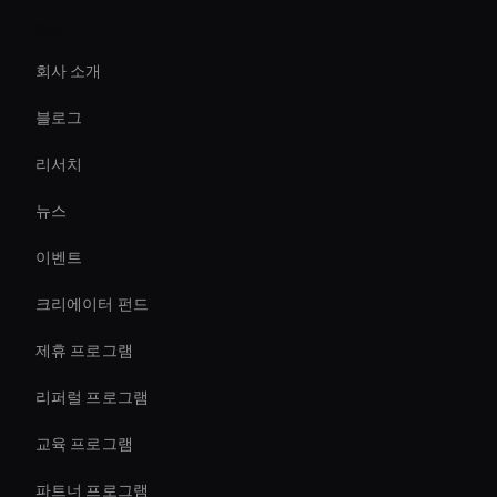
회사
Live Ai Presenter
회사 소개
Virtual Spokesperson For Branding
블로그
Interactive Ai Avatar
리서치
Ecomm 판매를 즉시 늘리세요
뉴스
Live Cam Ai Avatar
이벤트
AI 비디오 배경 리무버
크리에이터 펀드
AI 비디오 스피드 체인저
제휴 프로그램
리퍼럴 프로그램
교육 프로그램
파트너 프로그램