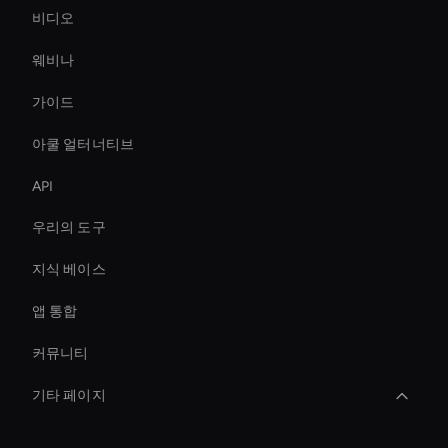
비디오
웨비나
가이드
아쿨 얼터너티브
API
우리의 도구
지식 베이스
앱 통합
커뮤니티
기타 페이지
AI 비디오 밈 생성기